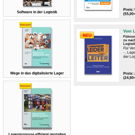
Preis: 
Software in der Logistik
(55,00
Vom L
Führun
zu nach
Logisti
Für ​Ver
- , Lag
der Log
Wege in das digitalisierte Lager
Preis: 
(24,90
Lagerprozesse effizient gestalten