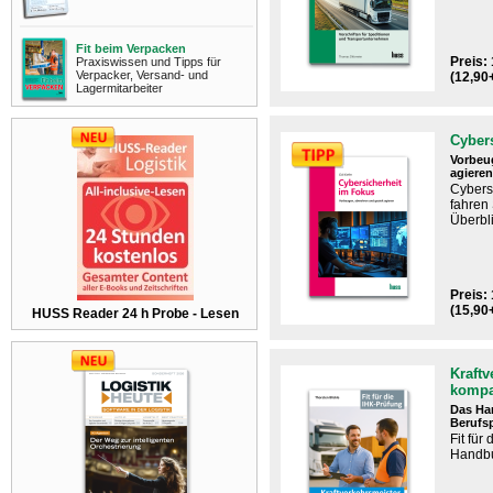
Fit beim Verpacken
Preis: 
Praxiswissen und Tipps für
Verpacker, Versand- und
(12,90
Lagermitarbeiter
Cyber
Vorbeu
agieren
Cybers
fahren
Überbli
Preis: 
(15,90
HUSS Reader 24 h Probe - Lesen
Kraftv
kompa
Das Ha
Berufs
Fit für
Handbu