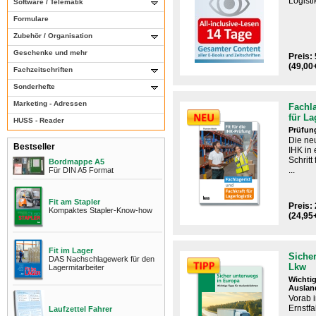
Logisti
Software / Telematik
Formulare
Zubehör / Organisation
Geschenke und mehr
Preis: 
(49,00
Fachzeitschriften
Sonderhefte
Marketing - Adressen
Fachla
für La
HUSS - Reader
Prüfun
Die ne
Bestseller
IHK​ i
Schritt
Bordmappe A5
...
Für DIN A5 Format
Fit am Stapler
Preis: 
Kompaktes Stapler-Know-how
(24,95
Fit im Lager
Sicher
DAS Nachschlagewerk für den
Lkw
Lagermitarbeiter
Wichtig
Auslan
Vorab 
Ernstfal
Laufzettel Fahrer