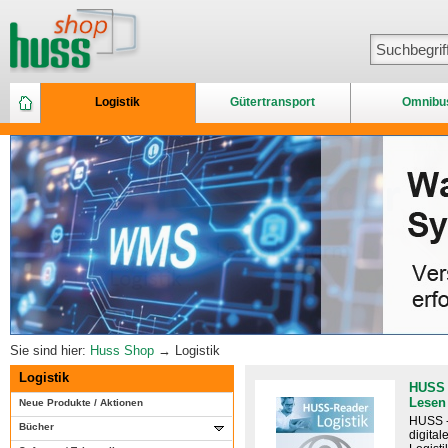
Logistik
Gütertransport
Omnibu
Sie sind hier:
Huss Shop
→ Logistik
Logistik
HUSS 
Lesen
Neue Produkte / Aktionen
HUSS -
Bücher
digital