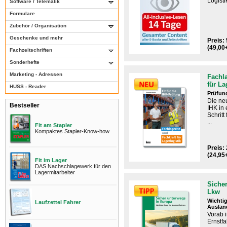
Logisti
Software / Telematik
Formulare
Zubehör / Organisation
Geschenke und mehr
Preis: 
(49,00
Fachzeitschriften
Sonderhefte
Marketing - Adressen
Fachla
für La
HUSS - Reader
Prüfun
Die ne
Bestseller
IHK​ i
Schritt
...
Fit am Stapler
Kompaktes Stapler-Know-how
Preis: 
(24,95
Fit im Lager
DAS Nachschlagewerk für den
Lagermitarbeiter
Sicher
Lkw
Wichtig
Laufzettel Fahrer
Auslan
Vorab 
Ernstfal