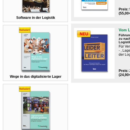
Preis: 
(55,00
Software in der Logistik
Vom L
Führun
zu nach
Logisti
Für ​Ver
- , Lag
der Log
Preis: 
(24,90
Wege in das digitalisierte Lager