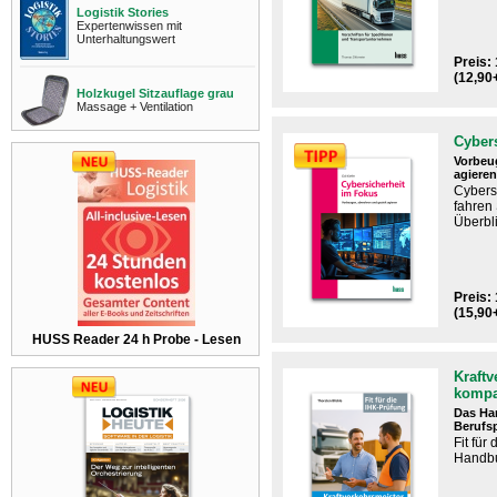
Logistik Stories
Expertenwissen mit
Unterhaltungswert
Preis: 
(12,90
Holzkugel Sitzauflage grau
Massage + Ventilation
Cyber
Vorbeu
agieren
Cybers
fahren
Überbli
Preis: 
(15,90
HUSS Reader 24 h Probe - Lesen
Kraftv
kompa
Das Ha
Berufs
Fit für
Handbu