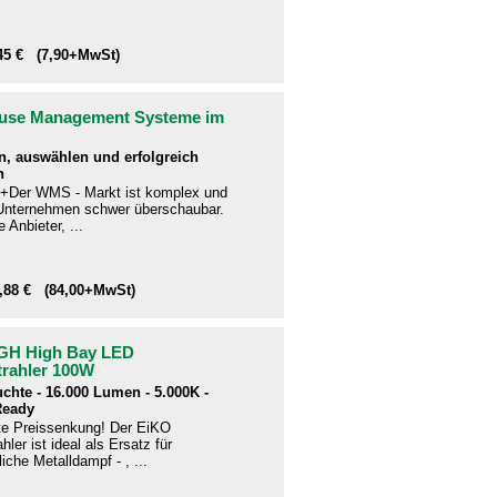
,45 € (7,90+MwSt)
use Management Systeme im
n, auswählen und erfolgreich
n
+Der WMS - Markt ist komplex und
e Unternehmen schwer überschaubar.
 Anbieter, ...
9,88 € (84,00+MwSt)
GH High Bay LED
trahler 100W
uchte - 16.000 Lumen - 5.000K -
Ready
te Preissenkung! Der EiKO
hler ist ideal als Ersatz für
che Metalldampf - , ...