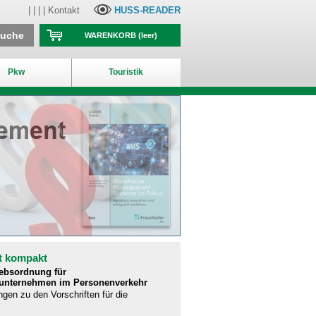
| | | |
Kontakt
HUSS-READER
suche
WARENKORB
(leer)
Pkw
Touristik
t kompakt
iebsordnung für
runternehmen im Personenverkehr
ngen zu den Vorschriften für die