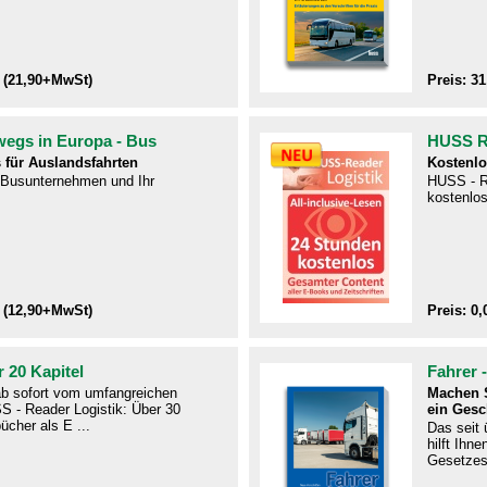
 (21,90+MwSt)
Preis: 3
wegs in Europa - Bus
HUSS Re
 für Auslandsfahrten
Kostenlo
r Busunternehmen und Ihr
HUSS - R
kostenlos
 (12,90+MwSt)
Preis: 0,
 20 Kapitel
Fahrer 
 ab sofort vom umfangreichen
Machen S
S - Reader Logistik: Über 30
ein Gesc
ücher als E ...
Das seit
hilft Ihn
Gesetzes