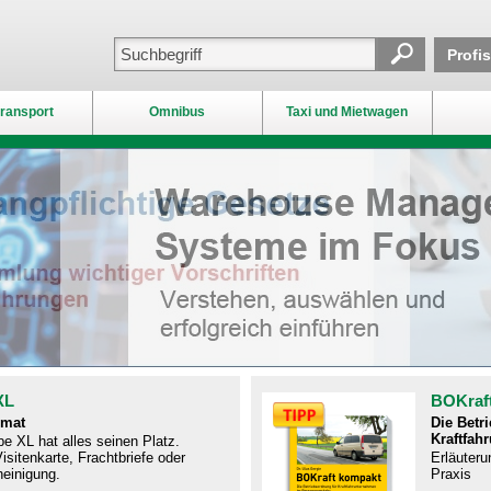
Profi
ransport
Omnibus
Taxi und Mietwagen
XL
BOKraf
rmat
Die Betr
Kraftfah
e XL hat alles seinen Platz.
isitenkarte, Frachtbriefe oder
Erläuteru
einigung.
Praxis​