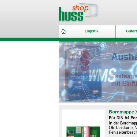
Logistik
Gütert
Bordmappe 
Für DIN A4 Fo
In der Bordmapp
Ob Tankkarte, V
Fehlzeitenbesch