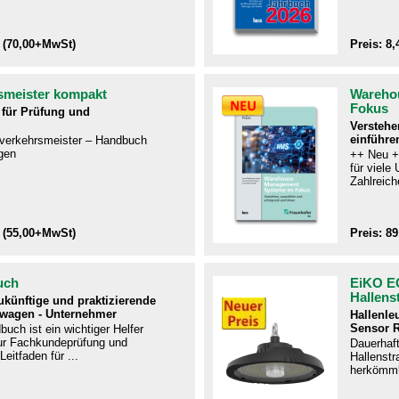
 (70,00+MwSt)
Preis: 8
smeister kompakt
Wareho
Fokus
für Prüfung und
Verstehe
einführe
ftverkehrsmeister – Handbuch
gen​
++ Neu +
für viel
Zahlreiche
 (55,00+MwSt)
Preis: 8
uch
EiKO E
Hallens
zukünftige und praktizierende
twagen - Unternehmer
Hallenle
Sensor 
uch ist ein wichtiger Helfer
r Fachkundeprüfung und
Dauerhaf
Leitfaden für ...
Hallenstra
herkömmli