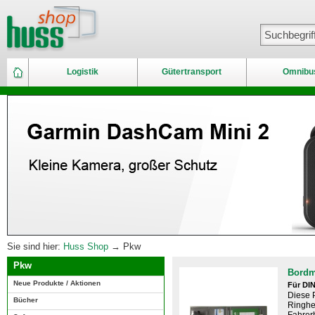
Logistik
Gütertransport
Omnibu
Sie sind hier:
Huss Shop
→ Pkw
Pkw
Bordm
Neue Produkte / Aktionen
Für DI
Diese 
Bücher
Ringhef