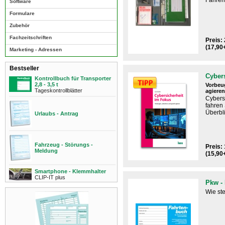
Fahrer
Software
Formulare
Zubehör
Fachzeitschriften
Preis: 
(17,90
Marketing - Adressen
Bestseller
Cyber
Kontrollbuch für Transporter
2,8 - 3,5 t
Vorbeu
Tageskontrollblätter
agieren
Cybers
fahren
Überbli
Urlaubs - Antrag
Fahrzeug - Störungs -
Preis: 
Meldung
(15,90
Smartphone - Klemmhalter
CLIP-IT plus
Pkw -
Wie st