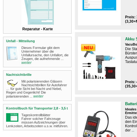
Preis: 
(3,30+
Reparatur - Karte
Akku 
Unfall - Mitteilung
VacuBo
Dieses Formular gibt dem
Die St
Unternehmer über die
Bürste
Unfallursache, den Unfallort, die
Auspus
Zeugen, die aufnehmende ...
Tastatu
weiter
Nachtsichtbrille
Mit polarisierenden Gläsern
Preis: 
Nachtsichtbrillen für Autofahrer
(35,30
… für gute Sicht bei Nacht und Nebel,
Regen und Gegenlicht! ​Die
weiter
polarisierenden ...
Batter
Kontrollbuch für Transporter 2,8 - 3,5 t
Ideales
Ermitte
Tageskontrollblätter
Das id
Fahrer solcher Fahrzeuge
den Ei
müssen Aufzeichnungen über
Kontrol
Lenkzeiten, Arbeitszeiten u.s.w. mitführen.
der ...