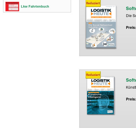
Lkw Fahrtenbuch
Soft
Die S
Preis
Soft
Künstl
Preis