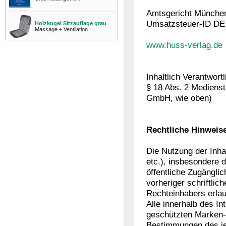
Amtsgericht Münche
Umsatzsteuer-ID DE
Holzkugel Sitzauflage grau
Massage + Ventilation
www.huss-verlag.de
Inhaltlich Verantwor
§ 18 Abs. 2 Mediens
GmbH, wie oben)
Rechtliche Hinweis
Die Nutzung der Inha
etc.), insbesondere d
öffentliche Zugänglic
vorheriger schriftli
Rechteinhabers erlau
Alle innerhalb des I
geschützten Marken-
Bestimmungen des je