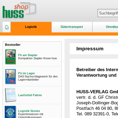
Logistik
Gütertransport
Omnibu
Bestseller
Impressum
Fit am Stapler
Kompaktes Stapler-Know-how
​Betreiber des Inte
Fit im Lager
Verantwortung und 
DAS Nachschlagewerk für den
Lagermitarbeiter
HUSS-VERLAG Gm
Laufzettel Fahrer
vertr. d. d. GF Chri
Joseph-Dollinger-Bo
Postfach 46 04 80, 
Logistik Stories
Tel. 089 32391-0, Te
Expertenwissen mit
Unterhaltungswert