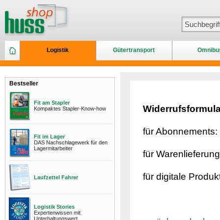
Logistik
Gütertransport
Omnibu
Bestseller
Fit am Stapler
​Widerrufsform
Kompaktes Stapler-Know-how
für Abonnements:
Fit im Lager
DAS Nachschlagewerk für den
Lagermitarbeiter
für Warenlieferun
für digitale Produk
Laufzettel Fahrer
Logistik Stories
Expertenwissen mit
Unterhaltungswert