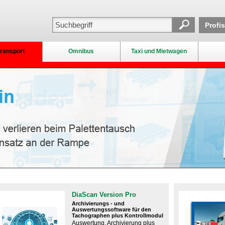
Profi
ransport
Omnibus
Taxi und Mietwagen
DiaScan Version Pro
Archivierungs - und
Auswertungssoftware für den
Tachographen plus Kontrollmodul
Auswertung, Archivierung plus