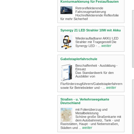
Konturmarkierung für Festaufbauten
Retroreflektierende
Fahrzeugmarkierung
Hochreflektierende Reflexfolie
für mehr Sicherhei!
Synergy 21 LED Strahler 10W mit Akku
Wiederaufladbarer AKKU LED
Strahler mit Tragegestell Die
weiter
Synergy LED - ...
Gabelstaplerfahrschule
Beschaffenheit - Ausbildung -
Einsatz
Das Standardwerk für den
Ausbilder von
Flurförderzeugführern/Gabelstaplerfahrern
weiter
sowie für Betriebsleiter und - ...
Straßen - u. Verkehrswegekarte
Deutschland
mit Folienüberzug und
Metallbeleistung
Schöne große Straßenkarte mit
dem Autobahnnetz, Tank - und
Raststätten, Haupt - und Nebenstraßen,
weiter
Städten und ...