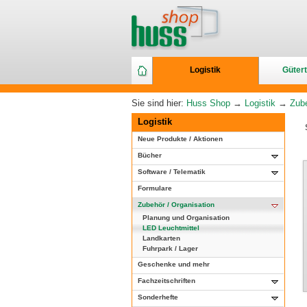
Logistik
Gütert
Sie sind hier:
Huss Shop
→
Logistik
→
Zube
Logistik
Neue Produkte / Aktionen
Bücher
Software / Telematik
Formulare
Zubehör / Organisation
Planung und Organisation
LED Leuchtmittel
Landkarten
Fuhrpark / Lager
Geschenke und mehr
Fachzeitschriften
Sonderhefte