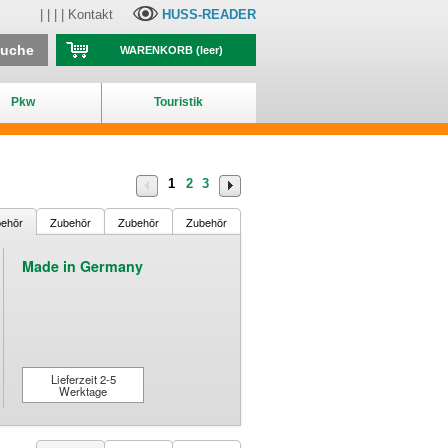
| | | |
Kontakt
HUSS-READER
suche
WARENKORB
(leer)
Pkw
Touristik
1
2
3
ehör
Zubehör
Zubehör
Zubehör
Made in Germany
Lieferzeit 2-5
Werktage