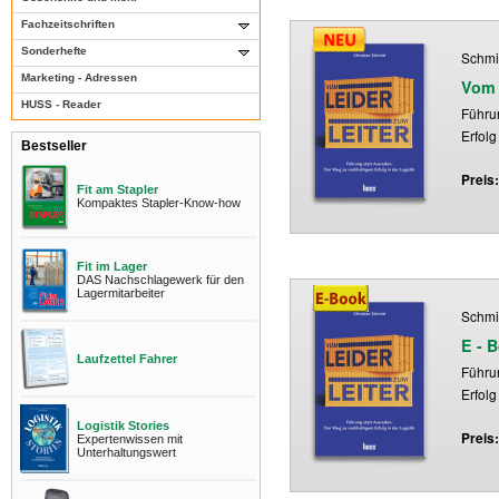
Fachzeitschriften
Sonderhefte
Schmid
Marketing - Adressen
Vom 
HUSS - Reader
Führu
Erfolg
Bestseller
Preis
Fit am Stapler
Kompaktes Stapler-Know-how
Fit im Lager
DAS Nachschlagewerk für den
Lagermitarbeiter
Schmid
E - 
Laufzettel Fahrer
Führu
Erfolg
Logistik Stories
Preis
Expertenwissen mit
Unterhaltungswert