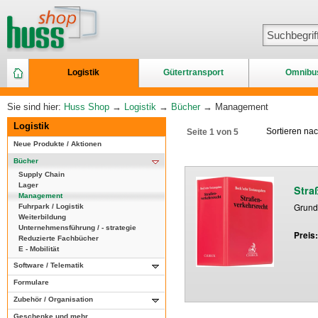
Logistik
Gütertransport
Omnibu
Sie sind hier:
Huss Shop
→
Logistik
→
Bücher
→ Management
Logistik
Sortieren na
Seite 1 von 5
Neue Produkte / Aktionen
Bücher
Supply Chain
Lager
Stra
Management
Grund
Fuhrpark / Logistik
Weiterbildung
Unternehmensführung / - strategie
Preis
Reduzierte Fachbücher
E - Mobilität
Software / Telematik
Formulare
Zubehör / Organisation
Geschenke und mehr