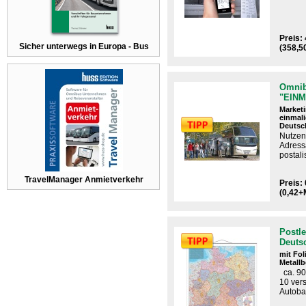
Preis:
Sicher unterwegs in Europa - Bus
(358,5
Omnib
"EINM
Market
einmal
Deutsch
Nutzen
Adress
postali
TravelManager Anmietverkehr
Preis: 
(0,42+
Postle
Deuts
mit Fo
Metallb
ca. 90
10 ver
Autoba