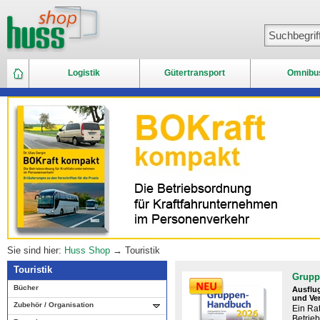
Logistik
Gütertransport
Omnibu
Sie sind hier:
Huss Shop
→ Touristik
Touristik
Grupp
Bücher
Ausflug
und Ve
Zubehör / Organisation
Ein Rat
Betrie