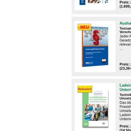
Preis:
(1.699
Ausha
Textsa
Vorschr
Jeder 
Gesetz
relevan
...
Preis: 
(23,36
Ladein
Unter
Technik
Umset
Das ​üb
Praxis
Umset
Ladeinf
Unter
Preis: 
(24,50