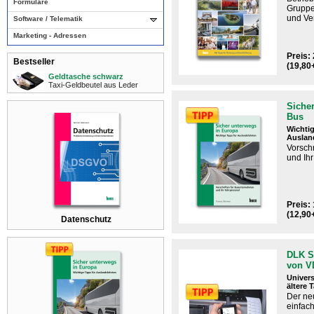
Formulare
Gruppe
und Ve
Software / Telematik
Marketing - Adressen
Preis: 
Bestseller
(19,80
Geldtasche schwarz
Taxi-Geldbeutel aus Leder
Sicher
Bus
Wichtig
Auslan
Vorsch
und Ih
Preis: 
(12,90
Datenschutz
DLK S
von 
Univers
ältere 
Der n
einfac