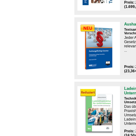
Preis:
(1.699
Ausha
Textsa
Vorschr
Jeder 
Gesetz
relevan
...
Preis: 
(23,36
Ladein
Unter
Technik
Umset
Das ​üb
Praxis
Umset
Ladeinf
Unter
Preis: 
(24,50