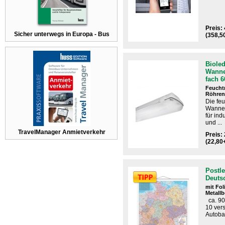
Preis:
Sicher unterwegs in Europa - Bus
(358,5
Biole
Wanne
fach 
Feucht
Röhren
Die fe
Wannen
für in
und ...
TravelManager Anmietverkehr
Preis: 
(22,80
Postle
Deuts
mit Fo
Metallb
ca. 90
10 ver
Autoba