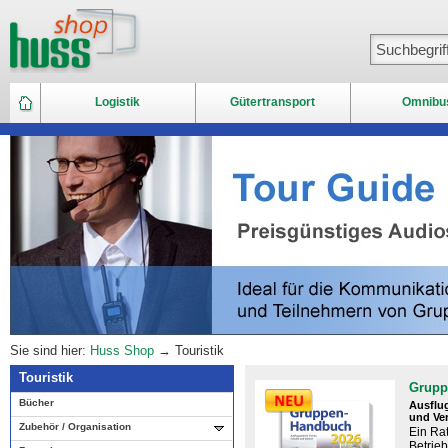
Logistik
Gütertransport
Omnibu
Sie sind hier:
Huss Shop
→ Touristik
Touristik
Grupp
Bücher
Ausflug
und Ve
Zubehör / Organisation
Ein Rat
Betrie