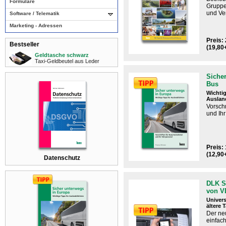
Formulare
Gruppe
und Ve
Software / Telematik
Marketing - Adressen
Preis: 
Bestseller
(19,80
Geldtasche schwarz
Taxi-Geldbeutel aus Leder
Sicher
Bus
Wichtig
Auslan
Vorsch
und Ih
Preis: 
(12,90
Datenschutz
DLK S
von 
Univers
ältere 
Der n
einfac