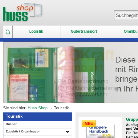
Logistik
Gütertransport
Omnibu
Sie sind hier:
Huss Shop
→ Touristik
Touristik
Grupp
Bücher
Ausflug
und Ve
Zubehör / Organisation
Ein Rat
Betrie