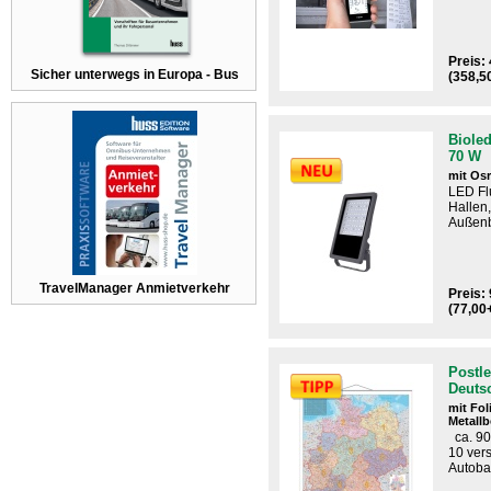
Preis:
Sicher unterwegs in Europa - Bus
(358,5
Biole
70 W
mit Os
LED Flu
Hallen
Außenb
TravelManager Anmietverkehr
Preis: 
(77,00
Postle
Deuts
mit Fo
Metallb
ca. 90
10 ver
Autoba