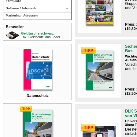
Formulare
Gruppe
und Ve
Software / Telematik
Marketing - Adressen
Preis: 
Bestseller
(19,80
Geldtasche schwarz
Taxi-Geldbeutel aus Leder
Sicher
Bus
Wichtig
Auslan
Vorsch
und Ih
Preis: 
(12,90
Datenschutz
DLK S
von 
Univers
ältere 
Der n
einfac