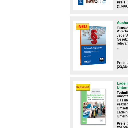
Preis:
(1.699
Ausha
Textsa
Vorschr
Jeder 
Gesetz
relevan
...
Preis: 
(23,36
Ladein
Unter
Technik
Umset
Das ​üb
Praxis
Umset
Ladeinf
Unter
Preis: 
(24,50