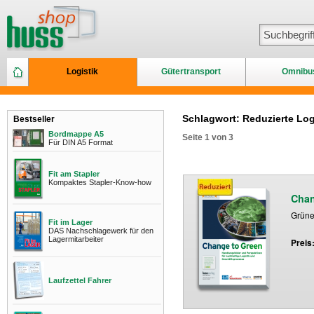
Logistik
Gütertransport
Omnibu
Schlagwort: Reduzierte Log
Bestseller
Bordmappe A5
Seite 1 von 3
Für DIN A5 Format
Fit am Stapler
Kompaktes Stapler-Know-how
Chan
Grünes
Fit im Lager
DAS Nachschlagewerk für den
Lagermitarbeiter
Preis
Laufzettel Fahrer