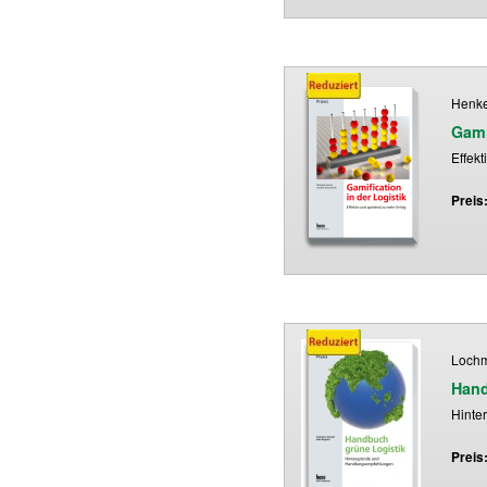
Henke
Gami
Effekt
Preis
Lochm
Hand
Hinte
Preis