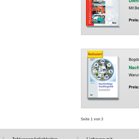
Dien
Mit Be
Preis
Bogda
Nach
Warum
Preis
Seite 1 von 3