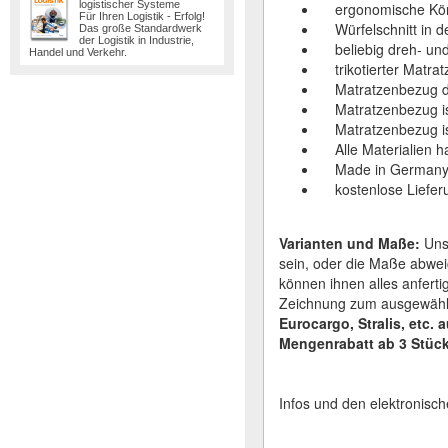
logistischer Systeme
ergonomische Körp
Für Ihren Logistik - Erfolg!
Würfelschnitt in der
Das große Standardwerk
der Logistik in Industrie,
beliebig dreh- und
Handel und Verkehr.
trikotierter Matrat
Matratzenbezug du
Matratzenbezug ist
Matratzenbezug ist 
Alle Materialien ha
Made in German
kostenlose Lieferu
Varianten und Maße:
Unse
sein, oder die Maße abwei
können ihnen alles anferti
Zeichnung zum ausgewählt
Eurocargo, Stralis, etc. 
Mengenrabatt ab 3 Stück
Infos und den elektronisch