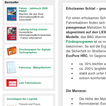
Bestseller
Erholsamer Schlaf – ges
Fahrer - Jahrbuch 2026
PRINT
Machen Sie aus Ihrer
Informationspflicht ein
Für einen erholsamen Schl
Geschenk!
Fahrerkabinen finden sich 
passgenaue
Matratzen für
Ladung richtig sichern
abgestimmt auf den LK
Gesetzliche
Informationspflicht beachten
Modelle
, das BAG überni
- Fahrer informieren
Förderprogramm
ist es m
bekommen. So soll die Erg
Druckerpapier für digitale
die Sicherheit im Straße
Tachographen
EvoPore HRC.
Im Gegensat
ca. 30% leichter a
Fahrzeug - Mängelbericht
ca. 200% langlebig
stabil auch unter
extrem komfortabe
Lkw Fahrtenbuch
Die Matratze:
Die Höhe der Matra
Grundlagen der Logistik
Kernmaterial: Ev
Theorie und Praxis