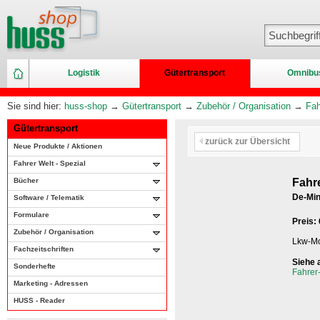
Logistik
Gütertransport
Omnibu
Sie sind hier:
huss-shop
→
Gütertransport
→
Zubehör / Organisation
→
Fah
Gütertransport
zurück zur Übersicht
Neue Produkte / Aktionen
Fahrer Welt - Spezial
Bücher
Fahr
De-Min
Software / Telematik
Formulare
Preis:
Zubehör / Organisation
Lkw-Mo
Fachzeitschriften
Siehe 
Sonderhefte
Fahrer
Marketing - Adressen
HUSS - Reader