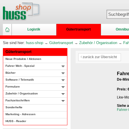
Logistik
Gütertransport
Omnibu
Sie sind hier:
huss-shop
→
Gütertransport
→
Zubehör / Organisation
→
Fah
Gütertransport
zurück zur Übersicht
Neue Produkte / Aktionen
Fahrer Welt - Spezial
Bücher
Fahr
De-Mini
Software / Telematik
Formulare
Preis:
Zubehör / Organisation
Lkw-Mod
Fachzeitschriften
Siehe 
Sonderhefte
Fahrer-
Marketing - Adressen
HUSS - Reader