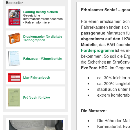
Bestseller
Erholsamer Schlaf – ges
Ladung richtig sichern
Gesetzliche
Informationspflicht beachten
Für einen erholsamen Schl
- Fahrer informieren
Fahrerkabinen finden sich 
passgenaue
Matratzen für
Druckerpapier für digitale
abgestimmt auf den LK
Tachographen
Modelle
, das BAG überni
Förderprogramm
ist es m
bekommen. So soll die Erg
Fahrzeug - Mängelbericht
die Sicherheit im Straße
EvoPore HRC.
Im Gegensat
ca. 30% leichter a
Lkw Fahrtenbuch
ca. 200% langlebig
stabil auch unter
extrem komfortabe
Prüfbuch für Lkw
Die Matratze:
Die Höhe der Matra
Kernmaterial: Ev