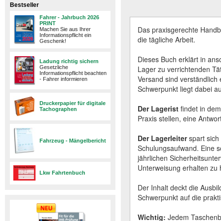
Bestseller
Fahrer - Jahrbuch 2026
PRINT
Das praxisgerechte Handbu
Machen Sie aus Ihrer
Informationspflicht ein
die tägliche Arbeit.
Geschenk!
Dieses Buch erklärt in ans
Ladung richtig sichern
Gesetzliche
Lager zu verrichtenden Tä
Informationspflicht beachten
Versand sind verständlich e
- Fahrer informieren
Schwerpunkt liegt dabei a
Druckerpapier für digitale
Der Lagerist
findet in dem
Tachographen
Praxis stellen, eine Antwort
Der Lagerleiter
spart sich
Fahrzeug - Mängelbericht
Schulungsaufwand. Eine sch
jährlichen Sicherheitsunter
Unterweisung erhalten zu
Lkw Fahrtenbuch
Der Inhalt deckt die Ausbi
Schwerpunkt auf die prak
Wichtig:
Jedem Taschenbuc