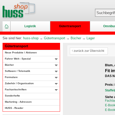
Logistik
Gütertransport
Omnibu
Sie sind hier:
huss-shop
→
Gütertransport
→
Bücher
→
Lager
Gütertransport
zurück zur Übersicht
Neue Produkte / Aktionen
Fahrer Welt - Spezial
Bücher
Blum, 
Fit i
Software / Telematik
DAS Na
Formulare
Zubehör / Organisation
Preis:
Fachzeitschriften
Staffe
Sonderhefte
Siehe 
Fachlag
Marketing - Adressen
E-Book
HUSS - Reader
E-Book