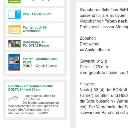
Klappbares Schulbus-Schild
Pkw - Fahrtenbuch
passend für alle Bustypen.
Klappbar von
"oben nach
Drehverschluss zur Mont
Fahrtenbuch für
Omnibusse
Zubehör:
Bordmappe A5
Drehwirbel
Für DIN A5 Format
4x Abstandhalter
Fahrer - Jahrbuch 2026
Gewicht: 612 g
PLUS
Dicke: 1,75 mm
PRINT + ONLINE-Lesen
4 vorgebohrte Löcher zur
Hinweis:
Bioledex LED Wannenleuchte
Nach § 33 (4) der BOKraft
DOLTA 2 - fach 60 cm
Fahrer) an Stirn- und Rück
Feuchtraumleuchten für
LED-Röhren
die Schulbustafeln - Warnt
Die feuchtraumgeeigneten
cm). Die Vorderseite der S
Wannenleuchten wurden speziell für
industrielle Anwendungen und
schwarzem Rand und sch
weiter
überdachte Gänge ...