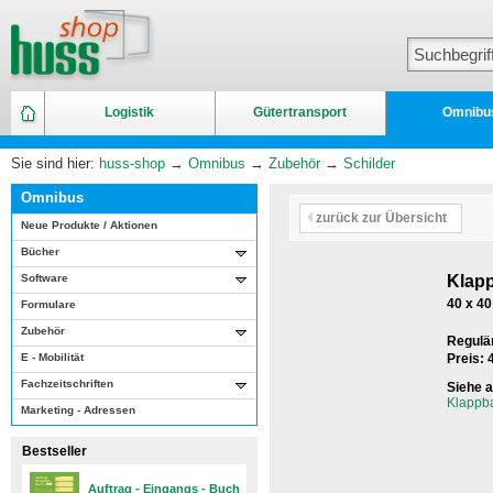
Logistik
Gütertransport
Omnibu
Sie sind hier:
huss-shop
→
Omnibus
→
Zubehör
→
Schilder
Omnibus
zurück zur Übersicht
Neue Produkte / Aktionen
Bücher
Software
Klap
40 x 4
Formulare
Zubehör
Regulär
E - Mobilität
Preis:
Fachzeitschriften
Siehe 
Klappba
Marketing - Adressen
Bestseller
Auftrag - Eingangs - Buch