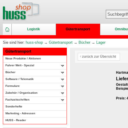
Logistik
Gütertransport
Omnibu
Sie sind hier:
huss-shop
→
Gütertransport
→
Bücher
→
Lager
Gütertransport
zurück zur Übersicht
Neue Produkte / Aktionen
Fahrer Welt - Spezial
Bücher
Hartma
Lief
Software / Telematik
Gestalt
Formulare
Beispie
Zubehör / Organisation
Preis:
Fachzeitschriften
Sonderhefte
Marketing - Adressen
HUSS - Reader