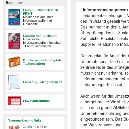
Bestseller
Lieferantenmanagement
Fahrer - Jahrbuch 2026
PRINT
Lieferantenbeziehungen, 
Machen Sie aus Ihrer
den Prüfstand gestellt wer
Informationspflicht ein
Geschenk!
Das nunmehr in der 4. Aufl
Überprüfung des Ist-Zust
Ladung richtig sichern
Zahlreiche Praxisbeispiel
Gesetzliche
Informationspflicht beachten
Supplier Relationship Ma
- Fahrer informieren
Der zugekaufte Anteil der
Druckerpapier für digitale
Unternehmens. Die Leistung
Tachographen
zentrale Rolle des strate
muss nicht nur erkannt, s
Lieferantenmanagement ist 
Fahrzeug - Mängelbericht
Lieferantenportfolios ab.
Auch wenn für die Umsetzu
althergebrachte Weisheit zu
Lkw Fahrtenbuch
sollte doch grundsätzlich 
Unternehmensführung und
eingebunden sein. Das Bu
Warnmarkierung links
und Weiterentwicklung
Größe 40 x 25 cm