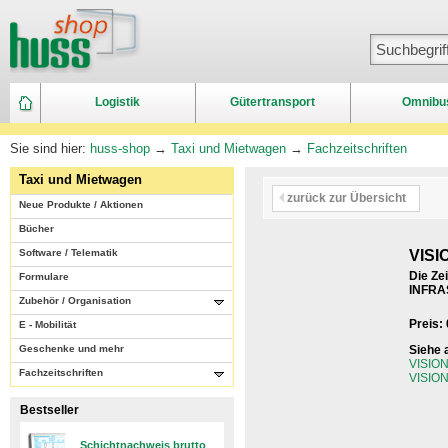
Logistik
Gütertransport
Omnibu
Sie sind hier:
huss-shop
→
Taxi und Mietwagen
→
Fachzeitschriften
Taxi und Mietwagen
zurück zur Übersicht
Neue Produkte / Aktionen
Bücher
Software / Telematik
VISI
Die Ze
Formulare
INFR
Zubehör / Organisation
Preis: 
E - Mobilität
Geschenke und mehr
Siehe 
VISION 
Fachzeitschriften
VISION 
Bestseller
Schichtnachweis brutto