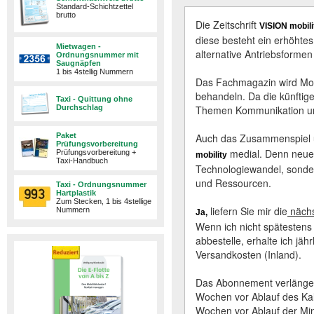
Standard-Schichtzettel
brutto
Die Zeitschrift
VISION mobili
diese besteht ein erhöhtes
Mietwagen -
alternative Antriebsformen
Ordnungsnummer mit
Saugnäpfen
1 bis 4stellig Nummern
Das Fachmagazin wird Mobi
behandeln. Da die künftige 
Taxi - Quittung ohne
Durchschlag
Themen Kommunikation und 
Paket
Auch das Zusammenspiel un
Prüfungsvorbereitung
medial. Denn neue 
Prüfungsvorbereitung +
mobility
Taxi-Handbuch
Technologiewandel, sonde
und Ressourcen.
Taxi - Ordnungsnummer
Hartplastik
Zum Stecken, 1 bis 4stellige
liefern Sie mir die
nächs
Nummern
Ja,
Wenn ich nicht spätestens 
abbestelle, erhalte ich jä
Versandkosten (Inland).
Das Abonnement verlängert
Wochen vor Ablauf des Kale
Wochen vor Ablauf der Min