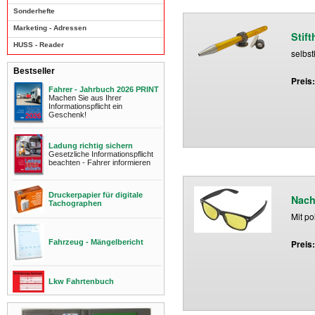
Sonderhefte
Marketing - Adressen
Stift
HUSS - Reader
selbs
Bestseller
Preis
Fahrer - Jahrbuch 2026 PRINT
Machen Sie aus Ihrer
Informationspflicht ein
Geschenk!
Ladung richtig sichern
Gesetzliche Informationspflicht
beachten - Fahrer informieren
Druckerpapier für digitale
Nach
Tachographen
Mit po
Fahrzeug - Mängelbericht
Preis
Lkw Fahrtenbuch