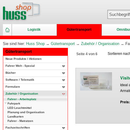
Logistik
Gütertransport
Omnibu
Sie sind hier:
Huss Shop
→
Gütertransport
→
Zubehör / Organisation
→ Fah
Gütertransport
Sortieren na
Seite 4 von 6
Neue Produkte / Aktionen
Fahrer Welt - Spezial
Bücher
Visi
Software / Telematik
Ideal 
Formulare
Armat
Zubehör / Organisation
Fahrer - Arbeitsplatz
Preis
Fuhrpark
LED Leuchtmittel
Planung und Organisation
Landkarten
Fahrer - Matratzen
Fachzeitschriften