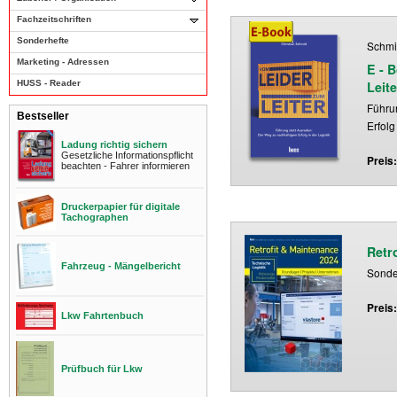
Fachzeitschriften
Sonderhefte
Schmid
Marketing - Adressen
E - 
HUSS - Reader
Leite
Führu
Bestseller
Erfolg
Ladung richtig sichern
Gesetzliche Informationspflicht
Preis
beachten - Fahrer informieren
Druckerpapier für digitale
Tachographen
Retr
Fahrzeug - Mängelbericht
Sonder
Preis
Lkw Fahrtenbuch
Prüfbuch für Lkw