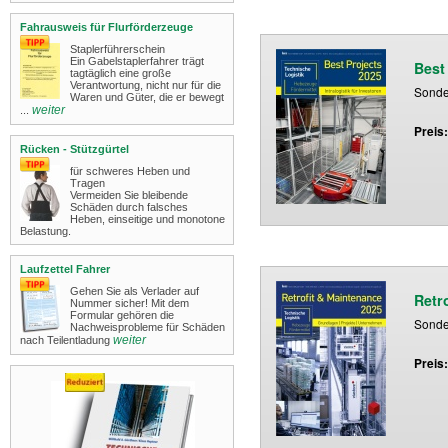
Fahrausweis für Flurförderzeuge
Staplerführerschein
Ein Gabelstaplerfahrer trägt
Best
tagtäglich eine große
Verantwortung, nicht nur für die
Sonder
Waren und Güter, die er bewegt
weiter
...
Preis
Rücken - Stützgürtel
für schweres Heben und
Tragen
Vermeiden Sie bleibende
Schäden durch falsches
Heben, einseitige und monotone
Belastung.
Laufzettel Fahrer
Gehen Sie als Verlader auf
Retr
Nummer sicher! Mit dem
Formular gehören die
Sonder
Nachweisprobleme für Schäden
weiter
nach Teilentladung
Preis