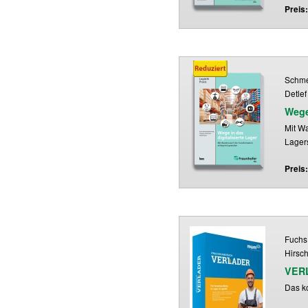
Preis
Schmel
Detlef
Wege
Mit Wa
Lagers
Preis
Fuchs,
Hirsch
VERL
Das k