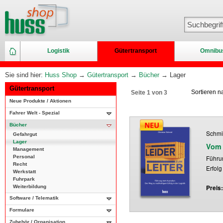
Logistik
Gütertransport
Omnibu
Sie sind hier:
Huss Shop
→
Gütertransport
→
Bücher
→ Lager
Gütertransport
Sortieren 
Seite 1 von 3
Neue Produkte / Aktionen
Fahrer Welt - Spezial
Bücher
Schmid
Gefahrgut
Lager
Vom 
Management
Personal
Führu
Recht
Erfolg
Werkstatt
Fuhrpark
Weiterbildung
Preis
Software / Telematik
Formulare
Zubehör / Organisation