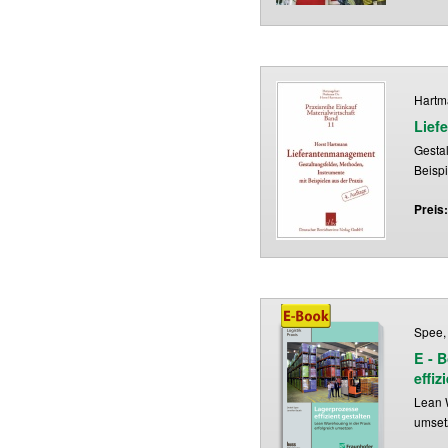
Hartm
Lief
Gestal
Beispi
Preis
Spee, 
E - 
effiz
Lean W
umset