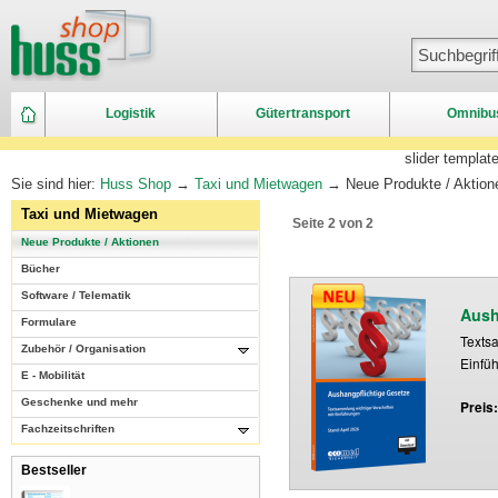
Logistik
Gütertransport
Omnibu
slider templat
Sie sind hier:
Huss Shop
→
Taxi und Mietwagen
→ Neue Produkte / Aktion
Taxi und Mietwagen
Seite 2 von 2
Neue Produkte / Aktionen
Bücher
Software / Telematik
Aush
Formulare
Textsa
Zubehör / Organisation
Einfü
E - Mobilität
Geschenke und mehr
Preis
Fachzeitschriften
Bestseller