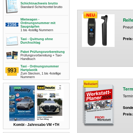
Schichtnachweis brutto
Standard-Schichtzettel brutto
Reif
Mietwagen -
Ordnungsnummer mit
Pneuma
Saugnäpfen
1 bis 4stellig Nummern
Preis
Taxi - Quittung ohne
Durchschlag
Paket Prüfungsvorbereitung
Prüfungsvorbereitung + Taxi-
Handbuch
Taxi - Ordnungsnummer
Hartplastik
Zum Stecken, 1 bis 4stellige
Nummern
Term
Termi
Sonde
Preis
Kombi - Jahresabo VM +TH