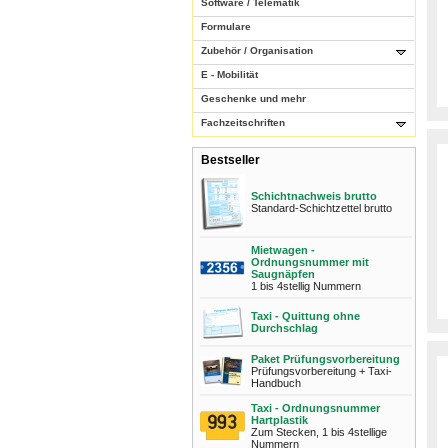
Software / Telematik
Formulare
Zubehör / Organisation
E - Mobilität
Geschenke und mehr
Fachzeitschriften
Bestseller
Schichtnachweis brutto
Standard-Schichtzettel brutto
Mietwagen -
Ordnungsnummer mit
Saugnäpfen
1 bis 4stellig Nummern
Taxi - Quittung ohne
Durchschlag
Paket Prüfungsvorbereitung
Prüfungsvorbereitung + Taxi-
Handbuch
Taxi - Ordnungsnummer
Hartplastik
Zum Stecken, 1 bis 4stellige
Nummern