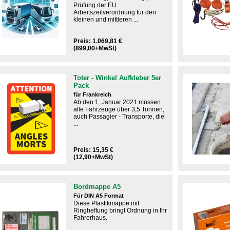
Prüfung der EU
Arbeitszeitverordnung für den
kleinen und mittleren ...
Preis: 1.069,81 €
(899,00+MwSt)
Toter - Winkel Aufkleber 5er
Pack
für Frankreich
Ab den 1. Januar 2021 müssen
alle Fahrzeuge über 3,5 Tonnen,
auch Passagier - Transporte, die
...
Preis: 15,35 €
(12,90+MwSt)
Bordmappe A5
Für DIN A5 Format
Diese Plastikmappe mit
Ringheftung bringt Ordnung in Ihr
Fahrerhaus.