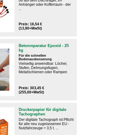
ob auf dem Dachträger, im
Anhänger oder Kofferraum - der
...
Preis: 16,54 €
(13,90+MwSt)
Betonreparatur Epoxid - 25
kg
Für die schnellen
Bodenausbesserung
Vielseitig anwendbar: Löcher,
Stufen, Dehnungsfugen,
Metallschienen oder Rampen
Preis: 303,45 €
(255,00+MwSt)
Druckerpapier für digitale
Tachographen
Der digitale Tachograph ist Pflicht
für alle neu zugelassenen EU -
Nutzfahrzeuge > 3,5 t. ...