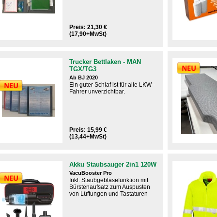
Preis: 21,30 €
(17,90+MwSt)
Trucker Bettlaken - MAN
TGX/TG3
Ab BJ 2020
Ein guter Schlaf ist für alle LKW -
Fahrer unverzichtbar.​
Preis: 15,99 €
(13,44+MwSt)
Akku Staubsauger 2in1 120W
VacuBooster Pro
Inkl. Staubgebläsefunktion mit
Bürstenaufsatz zum Auspusten
von Lüftungen und Tastaturen​