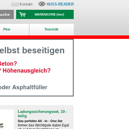
| | | |
Kontakt
HUSS-READER
suche
WARENKORB
(leer)
Pkw
Touristik
Ladungssicherungsset, 10 -
teilig
Das perfekte All - In - One Set
Immer das Wichtigste dabei Egal