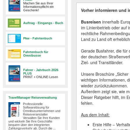
Machen Sie aus Ihrer
Informationspflicht ein
Vorher informieren und im
Geschenk!
Busreisen
innerhalb Europ
Auftrag - Eingangs - Buch
im Linienbetrieb oder auf 
rechtliche Rahmenbedingun
Land zu Land oft erheblic
Pkw - Fahrtenbuch
Gerade Busfahrer, die für d
Fahrtenbuch für
Omnibusse
der deutschen Straßenver
Ziel- und Transitländer.
Fahrer - Jahrbuch 2026
Unsere Broschüre „Sicher 
PLUS
PRINT + ONLINE-Lesen
wichtigen Informationen, d
wieder zurückzukommen.
Außerdem zeigt sie, wie ma
Dieser Ratgeber hilft, im 
TravelManager Reiseverwaltung
fehlen.
Professionelle
Softwarelösung für
Omnibusunternehmen und
Aus dem Inhalt:
Reiseveranstalter
Verwalten Sie Ihre Kunden
und wickeln Sie Ihre Geschäfte
Erste Hilfe – Verhal
bequem über den integrierten
Zahlungsverkehr ab. Durch die ...