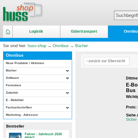
Logistik
Gütertransport
Omnibu
Sie sind hier:
huss-shop
→
Omnibus
→
Bücher
Omnibus
zurück zur Übersicht
Neue Produkte / Aktionen
Bücher
Software
Dittme
E-Bo
Formulare
Bus
Zubehör
Wichti
E - Mobilität
Preis:
Fachzeitschriften
Marketing - Adressen
Siehe 
Sicher
Bestseller
Fahrer - Jahrbuch 2026
PRINT