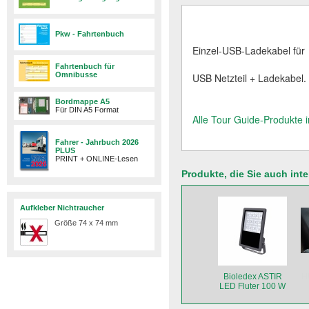
Pkw - Fahrtenbuch
Einzel-USB-Ladekabel für
Fahrtenbuch für
Omnibusse
USB Netzteil + Ladekabel.
Bordmappe A5
Für DIN A5 Format
Alle Tour Guide-Produkte 
Fahrer - Jahrbuch 2026
PLUS
PRINT + ONLINE-Lesen
Produkte, die Sie auch int
Aufkleber Nichtraucher
Größe 74 x 74 mm
Bioledex ASTIR
LED Fluter 100 W