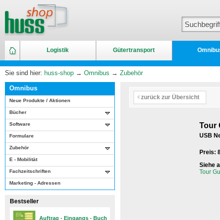
Logistik
Gütertransport
Omnibu
Sie sind hier:
huss-shop
→
Omnibus
→
Zubehör
Omnibus
zurück zur Übersicht
Neue Produkte / Aktionen
Bücher
Software
Tour 
USB Net
Formulare
Zubehör
Preis:
E - Mobilität
Siehe 
Fachzeitschriften
Tour Gu
Marketing - Adressen
Bestseller
Auftrag - Eingangs - Buch