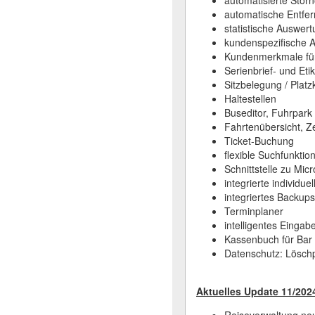
automatisierte Sto
automatische Entfe
statistische Auswer
kundenspezifische 
Kundenmerkmale fü
Serienbrief- und Et
Sitzbelegung / Platz
Haltestellen
Buseditor, Fuhrpark
Fahrtenübersicht, Z
Ticket-Buchung
flexible Suchfunktio
Schnittstelle zu Mic
integrierte individu
integriertes Backu
Terminplaner
intelligentes Einga
Kassenbuch für Bar
Datenschutz: Löschp
A
ktuelles Update 11/202