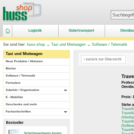
Logistik
Gütertransport
Omnibu
Sie sind hier:
huss-shop
→
Taxi und Mietwagen
→
Software / Telematik
Taxi und Mietwagen
zurück zur Übersicht
Neue Produkte / Aktionen
Bücher
Software / Telematik
Trave
Profess
Formulare
Omnibu
Zubehör / Organisation
Preis:
E - Mobilität
Geschenke und mehr
Siehe 
TravelM
Fachzeitschriften
TravelM
Arbeits
TravelM
Bestseller
[Softwa
TravelM
Schichtnachweis brutto