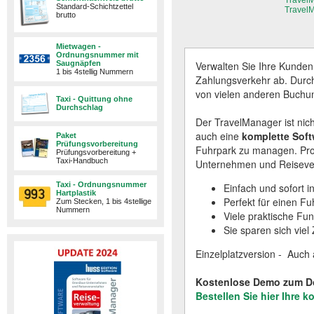
TravelM
Standard-Schichtzettel
TravelM
brutto
Mietwagen -
Ordnungsnummer mit
Saugnäpfen
Verwalten Sie Ihre Kunden
1 bis 4stellig Nummern
Zahlungsverkehr ab. Durch
von vielen anderen Buchu
Taxi - Quittung ohne
Durchschlag
Der TravelManager ist nic
auch eine
komplette Sof
Paket
Prüfungsvorbereitung
Fuhrpark zu managen. Prof
Prüfungsvorbereitung +
Taxi-Handbuch
Unternehmen und Reisever
Taxi - Ordnungsnummer
Einfach und sofort i
Hartplastik
Perfekt für einen F
Zum Stecken, 1 bis 4stellige
Nummern
Viele praktische Fun
Sie sparen sich viel 
Einzelplatzversion - Auch
Kostenlose Demo zum D
Bestellen Sie hier Ihre