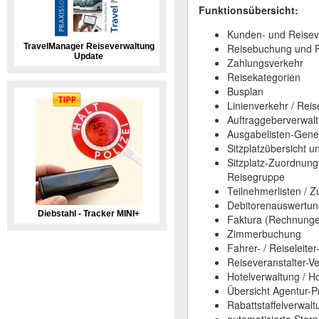
Funktionsübersicht:
Kunden- und Reisev
TravelManager Reiseverwaltung
Reisebuchung und F
Update
Zahlungsverkehr
Reisekategorien
Busplan
Linienverkehr / Rei
Auftraggeberverwal
Ausgabelisten-Gene
Sitzplatzübersicht u
Sitzplatz-Zuordnung
Reisegruppe
Teilnehmerlisten / Z
Debitorenauswertu
Diebstahl - Tracker MINI+
Faktura (Rechnunge
Zimmerbuchung
Fahrer- / Reiseleite
Reiseveranstalter-V
Hotelverwaltung / H
Übersicht Agentur-P
Rabattstaffelverwalt